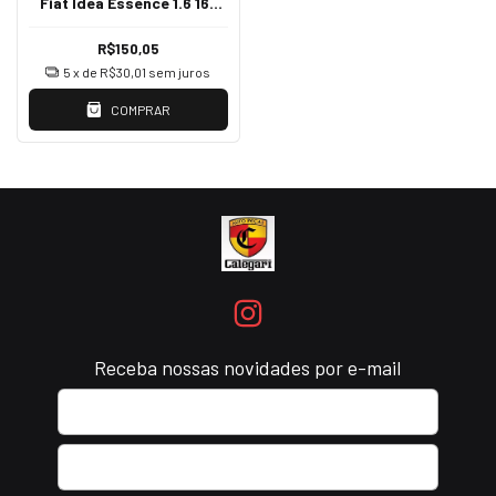
Fiat Idea Essence 1.6 16v
Vober 31030418
R$150,05
5
x de
R$30,01
sem juros
COMPRAR
Receba nossas novidades por e-mail