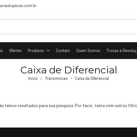
ariautopecas.com.br
io
Ofertas
Produtos
Contato
Quem Somos
Trocas e Devolu
Caixa de Diferencial
Início
Transmissao
Caixa de Diferencial
ão temos resultados para sua pesquisa. Por favor, tente com outros filtro