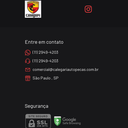
Entre em contato
(11) 2949-4203
(11) 2949-4203
comercial@calegariautopecas.com.br
São Paulo , SP
Segurança