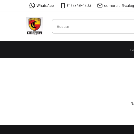
WhatsApp
(11) 2949-4203
comercial@caleg
Iníc
N