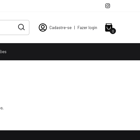
Cadastre-se
|
Fazer login
0
ções
s.