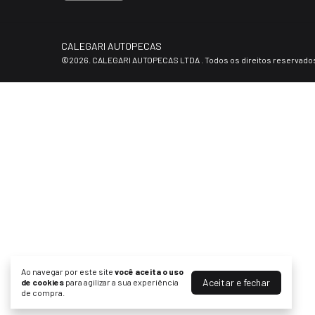
CALEGARI AUTOPECAS
©2026. CALEGARI AUTOPECAS LTDA . Todos os direitos reservado
Ao navegar por este site
você aceita o uso
Aceitar e fechar
de cookies
para agilizar a sua experiência
de compra.