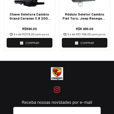
Chave Seletora Cambio
Módulo Seletor Cambio
Grand Caravan 3.8 2007
Fiat Toro, Jeep Renegade
04659676ac
55277793
R$890,00
R$8.990,00
5
x de
R$178,00
sem juros
5
x de
R$1.798,00
sem juros
COMPRAR
COMPRAR
Receba nossas novidades por e-mail