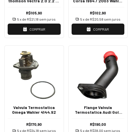
thomson Vectra 2.0 2.2 8v
Corsa 1994 / 2003 Wahler
97/02 VT327.82
3082.92
R$105,90
R$102,90
5
x de
R$21,18
sem juros
5
x de
R$20,58
sem juros
COMPRAR
COMPRAR
Valvula Termostatica
Flange Valvula
Omega Wahler 4144.92
Termostatica Audi Golf
Original Vw 06a121121c
R$170,90
R$190,00
5
x de
R$34,18
sem juros
5
x de
R$38,00
sem juros