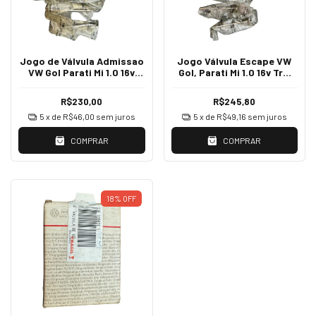
Jogo de Válvula Admissao
Jogo Válvula Escape VW
VW Gol Parati Mi 1.0 16v
Gol, Parati Mi 1.0 16v Trw
VA2875A
VA2989A
R$230,00
R$245,80
5
x de
R$46,00
sem juros
5
x de
R$49,16
sem juros
COMPRAR
COMPRAR
18
%
OFF