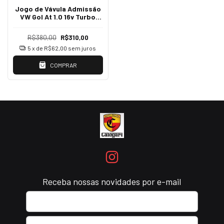
Jogo de Vávula Admissão
VW Gol At 1.0 16v Turbo
Vx3107 036109601
R$380,00
R$310,00
5
x de
R$62,00
sem juros
COMPRAR
Receba nossas novidades por e-mail