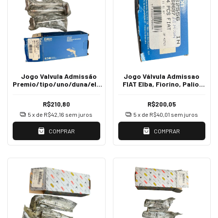
Jogo Valvula Admissão
Jogo Válvula Admissao
Premio/tipo/uno/duna/elba
FIAT Elba, Fiorino, Palio,
Eaton VS2692
Uno, Siena 1.5 VS2556
R$210,80
R$200,05
5
x de
R$42,16
sem juros
5
x de
R$40,01
sem juros
COMPRAR
COMPRAR