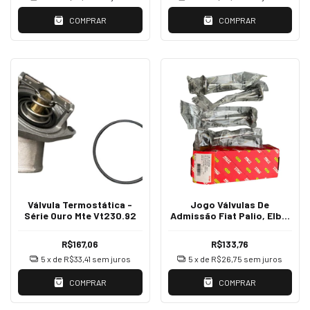
COMPRAR
COMPRAR
Válvula Termostática -
Jogo Válvulas De
Série Ouro Mte Vt230.92
Admissão Fiat Palio, Elba,
Siena, Uno 8v VA2028A
R$167,06
R$133,76
5
x de
R$33,41
sem juros
5
x de
R$26,75
sem juros
COMPRAR
COMPRAR