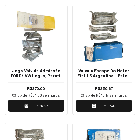
Jogo Válvula Admissão
Valvula Escape Do Motor
FORD/ VW Logus, Parati,
Fiat 1.5 Argentino - Eaton
Quantum, Santana
VS2557
VA0590067
R$270,00
R$230,87
5
x de
R$54,00
sem juros
5
x de
R$46,17
sem juros
COMPRAR
COMPRAR