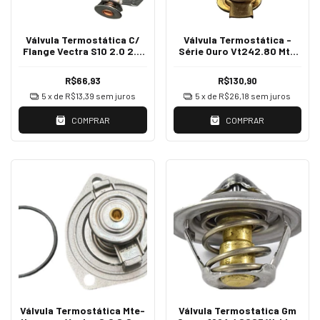
Válvula Termostática C/
Válvula Termostática -
Flange Vectra S10 2.0 2.2
Série Ouro Vt242.80 Mte
2.4 8v MMVT36187C
Omega 4.1
R$66,93
R$130,90
5
x de
R$13,39
sem juros
5
x de
R$26,18
sem juros
COMPRAR
COMPRAR
Válvula Termostática Mte-
Válvula Termostatica Gm