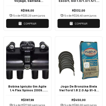
Voyage, Santana
Escort, Gol 1.0/1.3/1.4/1.6
1.5/1.6/1.8 /85 050
8v CHT STD
SBB280J 050 SPA
R$166,00
R$132,00
5
x de
R$33,20
sem juros
5
x de
R$26,40
sem juros
COMPRAR
COMPRAR
Bobina Ignição Gm Agile
Jogo De Bronzina Biela
1.4 Flex 5pinos 2009...
Vw/ford 1.8 2.0 Ap 91-95
BI0067MM
0,50 86069624
R$387,99
R$450,00
5
x de
R$77,60
sem juros
5
x de
R$90,00
sem juros