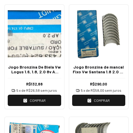
Jogo Bronzina De Biela Vw
Jogo Bronzina de mancal
Logus 1.6, 1.8, 2.0 8v Ap
Fixo Vw Santana 1.8 2.0 8v
S/furo 0,50 PL87433624
Ap 1985 á 2006
HL87581610
R$132,88
R$290,00
5
x de
R$26,58
sem juros
5
x de
R$58,00
sem juros
COMPRAR
COMPRAR