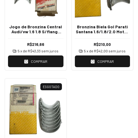
Jogo de Bronzina Central
Bronzina Biela Gol Parati
Audi/vw 1.6 1.8 S/flange
Santana 1.6/1.8/2.0 Motor
MB1025-050
Ap 0,50
R$216,66
R$210,00
5
x de
R$43,33
sem juros
5
x de
R$42,00
sem juros
COMPRAR
COMPRAR
ESGOTADO