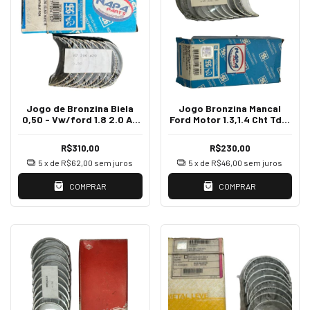
Jogo de Bronzina Biela
Jogo Bronzina Mancal
0,50 - Vw/ford 1.8 2.0 Ap
Ford Motor 1.3,1.4 Cht Tds.
91-95 PL87200620
1.5 0,25 PL86009614
R$310,00
R$230,00
5
x de
R$62,00
sem juros
5
x de
R$46,00
sem juros
COMPRAR
COMPRAR