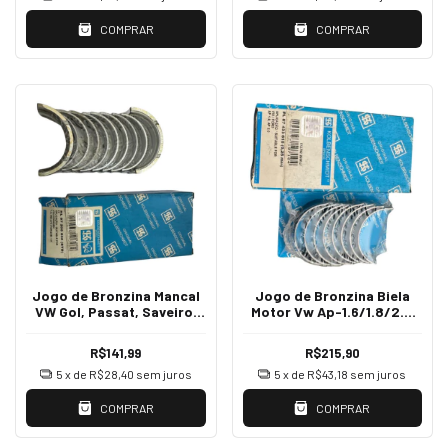
COMPRAR
COMPRAR
Jogo de Bronzina Mancal
Jogo de Bronzina Biela
VW Gol, Passat, Saveiro,
Motor Vw Ap-1.6/1.8/2.0
Voyage, Kombi Std
8v. Ate 89 025 Ks
HL87205600STD
PL87433610
R$141,99
R$215,90
5
x de
R$28,40
sem juros
5
x de
R$43,18
sem juros
COMPRAR
COMPRAR