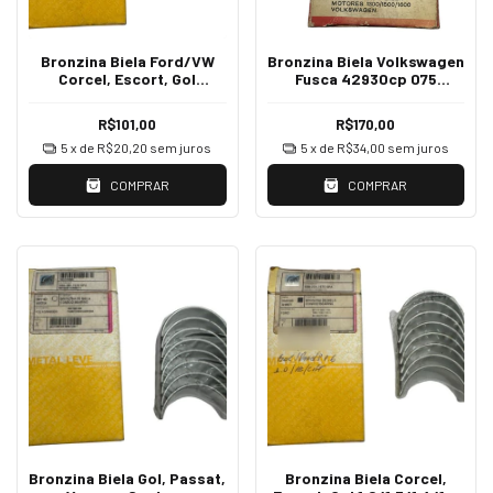
Bronzina Biela Ford/VW
Bronzina Biela Volkswagen
Corcel, Escort, Gol
Fusca 42930cp 075
1.0/1.3/1.4/1.6 8v CHT Std
STtander Federal Mogul
SBB223JJ
R$101,00
R$170,00
5
x de
R$20,20
sem juros
5
x de
R$34,00
sem juros
COMPRAR
COMPRAR
Bronzina Biela Gol, Passat,
Bronzina Biela Corcel,