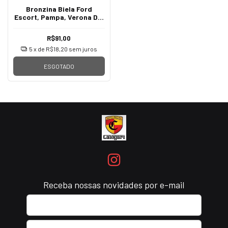
Bronzina Biela Ford
Escort, Pampa, Verona Del
Rey 1.6 CHT 80/88- Mahle
SBB223J 0,50 spa
R$91,00
5
x de
R$18,20
sem juros
ESGOTADO
Receba nossas novidades por e-mail