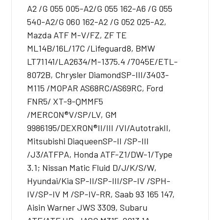
A2 /G 055 005-A2/G 055 162-A6 /G 055
540-A2/G 060 162-A2 /G 052 025-A2,
Mazda ATF M-V/FZ, ZF TE
ML14B/16L/17C /Lifeguard8, BMW
LT71141/LA2634/M-1375.4 /7045E/ETL-
8072B, Chrysler DiamondSP-III/3403-
M115 /MOPAR AS68RC/AS69RC, Ford
FNR5/ XT-9-QMMF5
/MERCON®V/SP/LV, GM
9986195/DEXRON®II/III /VI/AutotrakII,
Mitsubishi DiaqueenSP-II /SP-III
/J3/ATFPA, Honda ATF-Z1/DW-1/Type
3.1; Nissan Matic Fluid D/J/K/S/W,
Hyundai/Kia SP-II/SP-III/SP-IV /SPH-
IV/SP-IV M /SP-IV-RR, Saab 93 165 147,
Aisin Warner JWS 3309, Subaru