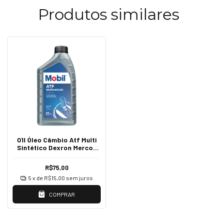
Produtos similares
01l Óleo Câmbio Atf Multi
Sintético Dexron Mercon
Spiv Mobil
R$75,00
5
x de
R$15,00
sem juros
COMPRAR