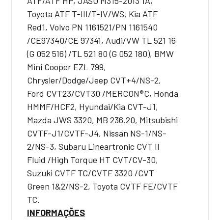
ATF/ATF HP, JASO M315-2013 1A,
Toyota ATF T-III/T-IV/WS, Kia ATF
Red1, Volvo PN 1161521/PN 1161540
/CE97340/CE 97341, Audi/VW TL 521 16
(G 052 516) /TL 521 80 (G 052 180), BMW
Mini Cooper EZL 799,
Chrysler/Dodge/Jeep CVT+4/NS-2,
Ford CVT23/CVT30 /MERCON®C, Honda
HMMF/HCF2, Hyundai/Kia CVT-J1,
Mazda JWS 3320, MB 236.20, Mitsubishi
CVTF-J1/CVTF-J4, Nissan NS-1/NS-
2/NS-3, Subaru Lineartronic CVT II
Fluid /High Torque HT CVT/CV-30,
Suzuki CVTF TC/CVTF 3320 /CVT
Green 1&2/NS-2, Toyota CVTF FE/CVTF
TC.
INFORMAÇÕES