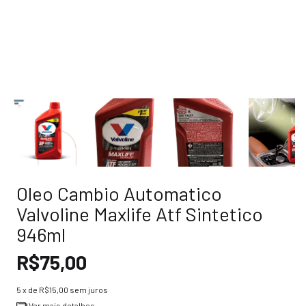
Oleo Cambio Automatico
Valvoline Maxlife Atf Sintetico
946ml
R$75,00
5
x de
R$15,00
sem juros
Ver mais detalhes